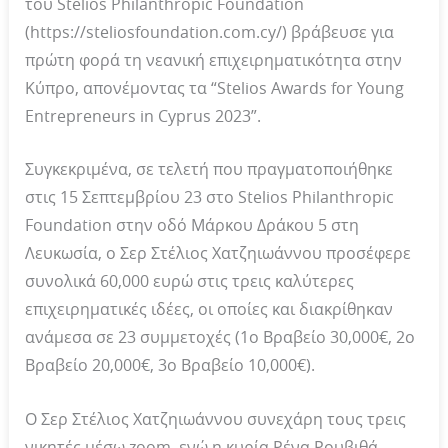
του Stelios Philanthropic Foundation
(https://steliosfoundation.com.cy/) βράβευσε για
πρώτη φορά τη νεανική επιχειρηματικότητα στην
Κύπρο, απονέμοντας τα “Stelios Awards for Young
Entrepreneurs in Cyprus 2023”.
Συγκεκριμένα, σε τελετή που πραγματοποιήθηκε
στις 15 Σεπτεμβρίου 23 στο Stelios Philanthropic
Foundation στην οδό Μάρκου Δράκου 5 στη
Λευκωσία, ο Σερ Στέλιος Χατζηιωάννου προσέφερε
συνολικά 60,000 ευρώ στις τρεις καλύτερες
επιχειρηματικές ιδέες, οι οποίες και διακρίθηκαν
ανάμεσα σε 23 συμμετοχές (1ο Βραβείο 30,000€, 2ο
Βραβείο 20,000€, 3ο Βραβείο 10,000€).
Ο Σερ Στέλιος Χατζηιωάννου συνεχάρη τους τρεις
νικητές μέσω zoom, ενώ η κυρία Ρένα Ρουβιθά –