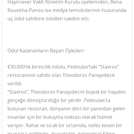
Hayırsever Vakfı Yönetim Kurulu üyelerinden, Rena
Rouvitha-Panou ise medya temsilcilerinin huzurunda
üç ödül sahibine ödülleri takdim etti.
Ödül Kazananların Başarı Öyküleri
€30.000’lık birincilik ödülü, Pedoulas’taki “Stavros”
restoranının sahibi olan Theodoros Panayides’e
verildi.
“Stavros”, Theodoros Panayides’in büyük bir hayalini
gerçeğe dönüştürdüğü bir yerdir. Pedoulas’ta
bulunan restoran, dünyanın dört bir yanından gelen
insanlar için bir buluşma noktası olarak hizmet
veriyor. Rahat ve sıcak bir ortamda, nefes kesen bir
manzara eşliğinde, ziyaretçiler, geleneksel Kıbrıs