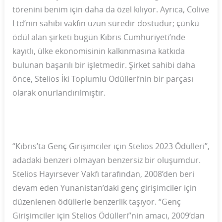
törenini benim için daha da özel kılıyor. Ayrıca, Colive
Ltd’nin sahibi vakfın uzun süredir dostudur; çünkü
ödül alan şirketi bugün Kıbrıs Cumhuriyeti’nde
kayıtlı, ülke ekonomisinin kalkınmasına katkıda
bulunan başarılı bir işletmedir. Şirket sahibi daha
önce, Stelios İki Toplumlu Ödülleri’nin bir parçası
olarak onurlandırılmıştır.
“Kıbrıs’ta Genç Girişimciler için Stelios 2023 Ödülleri”,
adadaki benzeri olmayan benzersiz bir oluşumdur.
Stelios Hayırsever Vakfı tarafından, 2008’den beri
devam eden Yunanistan’daki genç girişimciler için
düzenlenen ödüllerle benzerlik taşıyor. “Genç
Girişimciler için Stelios Ödülleri”nin amacı, 2009’dan