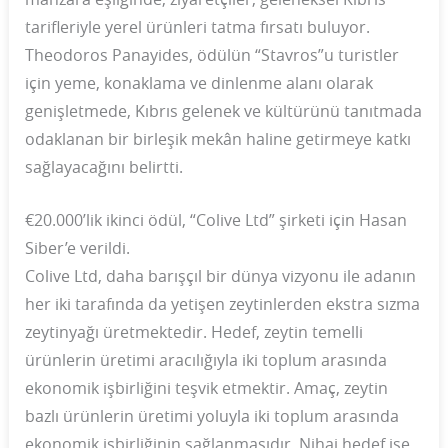
tarifleriyle yerel ürünleri tatma fırsatı buluyor.
Theodoros Panayides, ödülün “Stavros”u turistler
için yeme, konaklama ve dinlenme alanı olarak
genişletmede, Kıbrıs gelenek ve kültürünü tanıtmada
odaklanan bir birleşik mekân haline getirmeye katkı
sağlayacağını belirtti.
€20.000’lik ikinci ödül, “Colive Ltd” şirketi için Hasan
Siber’e verildi.
Colive Ltd, daha barışçıl bir dünya vizyonu ile adanın
her iki tarafında da yetişen zeytinlerden ekstra sızma
zeytinyağı üretmektedir. Hedef, zeytin temelli
ürünlerin üretimi aracılığıyla iki toplum arasında
ekonomik işbirliğini teşvik etmektir. Amaç, zeytin
bazlı ürünlerin üretimi yoluyla iki toplum arasında
ekonomik işbirliğinin sağlanmasıdır. Nihai hedef ise