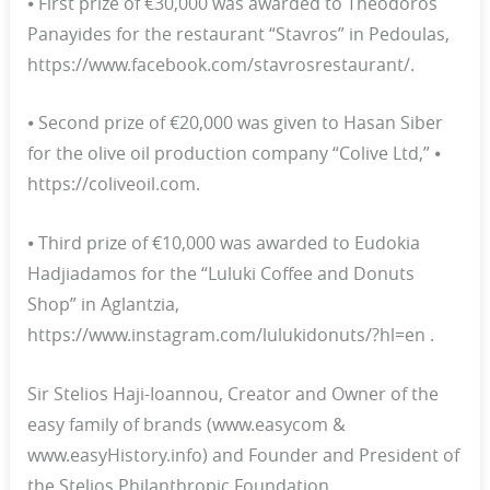
⦁ First prize of €30,000 was awarded to Theodoros
Panayides for the restaurant “Stavros” in Pedoulas,
https://www.facebook.com/stavrosrestaurant/.
⦁ Second prize of €20,000 was given to Hasan Siber
for the olive oil production company “Colive Ltd,” ⦁
https://coliveoil.com.
⦁ Third prize of €10,000 was awarded to Eudokia
Hadjiadamos for the “Luluki Coffee and Donuts
Shop” in Aglantzia,
https://www.instagram.com/lulukidonuts/?hl=en .
Sir Stelios Haji-Ioannou, Creator and Owner of the
easy family of brands (www.easycom &
www.easyHistory.info) and Founder and President of
the Stelios Philanthropic Foundation