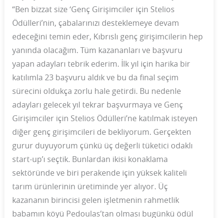
“Ben bizzat size ‘Genç Girişimciler için Stelios
Ödülleri’nin, çabalarınızı desteklemeye devam
edeceğini temin eder, Kıbrıslı genç girişimcilerin hep
yanında olacağım. Tüm kazananları ve başvuru
yapan adayları tebrik ederim. İlk yıl için harika bir
katılımla 23 başvuru aldık ve bu da final seçim
sürecini oldukça zorlu hale getirdi. Bu nedenle
adayları gelecek yıl tekrar başvurmaya ve Genç
Girişimciler için Stelios Ödülleri’ne katılmak isteyen
diğer genç girişimcileri de bekliyorum. Gerçekten
gurur duyuyorum çünkü üç değerli tüketici odaklı
start-up’ı seçtik. Bunlardan ikisi konaklama
sektöründe ve biri perakende için yüksek kaliteli
tarım ürünlerinin üretiminde yer alıyor. Üç
kazananın birincisi gelen işletmenin rahmetlik
babamın köyü Pedoulas’tan olması bugünkü ödül