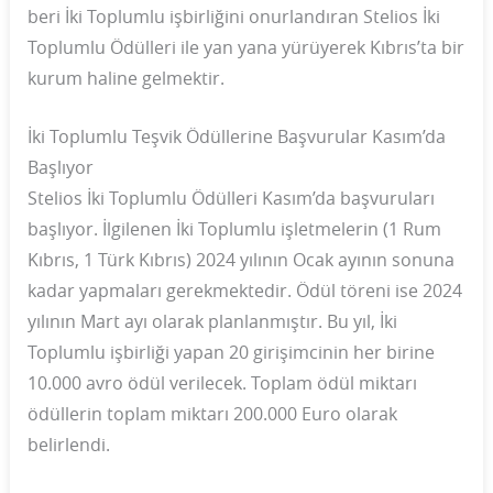
beri İki Toplumlu işbirliğini onurlandıran Stelios İki
Toplumlu Ödülleri ile yan yana yürüyerek Kıbrıs’ta bir
kurum haline gelmektir.
İki Toplumlu Teşvik Ödüllerine Başvurular Kasım’da
Başlıyor
Stelios İki Toplumlu Ödülleri Kasım’da başvuruları
başlıyor. İlgilenen İki Toplumlu işletmelerin (1 Rum
Kıbrıs, 1 Türk Kıbrıs) 2024 yılının Ocak ayının sonuna
kadar yapmaları gerekmektedir. Ödül töreni ise 2024
yılının Mart ayı olarak planlanmıştır. Bu yıl, İki
Toplumlu işbirliği yapan 20 girişimcinin her birine
10.000 avro ödül verilecek. Toplam ödül miktarı
ödüllerin toplam miktarı 200.000 Euro olarak
belirlendi.