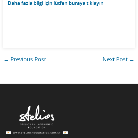
Daha fazla bilgi için lütfen buraya tıklayın
←
Previous Post
Next Post
→