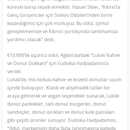
küresel barışı teşvik etmektir. Hasan Siber, “Kıbrıs’ta
Genç Girişimciler için Stelios Ödülleri’nden birini
kazandığımız için çok mutluyuz. Bu ödül, işimizi
genişletmemize ve Kıbrıs’ı yurtdışında tanıtmamıza
yardımcı olacak” dedi.
€10.000’lık üçüncü ödül, Aglantzia’daki “Luluki Kahve
ve Donut Dükkanı” için Eudokia Hadjiadamos’a
verildi.
Luluki’de, mis kokulu kahve ve lezzetli donutlar uyum
içinde buluşuyor. Klasik ve alışılmadık tatları bir
araya getirerek ve vegan seçenekler sunarak, Luluki
donut pankekler, tatlı donut burgerler, donut
sandviçler, donut ısırıkları ve donut kule pastaları
gibi çeşitli ürünler sunuyor. Eudokia Hadjiadamos,
“Ödül, markamızın daha fazla tanınmasına katkıda