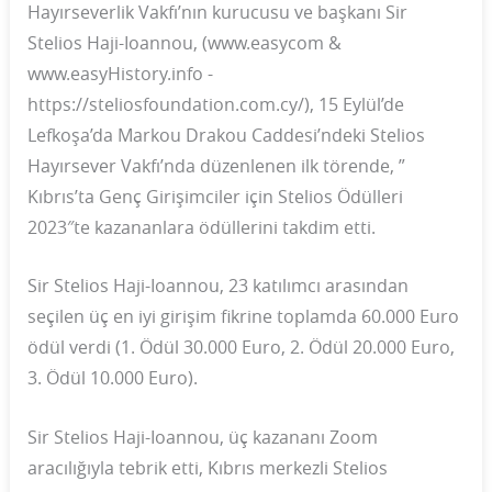
Hayırseverlik Vakfı’nın kurucusu ve başkanı Sir
Stelios Haji-Ioannou, (www.easycom &
www.easyHistory.info -
https://steliosfoundation.com.cy/), 15 Eylül’de
Lefkoşa’da Markou Drakou Caddesi’ndeki Stelios
Hayırsever Vakfı’nda düzenlenen ilk törende, ”
Kıbrıs’ta Genç Girişimciler için Stelios Ödülleri
2023″te kazananlara ödüllerini takdim etti.
Sir Stelios Haji-Ioannou, 23 katılımcı arasından
seçilen üç en iyi girişim fikrine toplamda 60.000 Euro
ödül verdi (1. Ödül 30.000 Euro, 2. Ödül 20.000 Euro,
3. Ödül 10.000 Euro).
Sir Stelios Haji-Ioannou, üç kazananı Zoom
aracılığıyla tebrik etti, Kıbrıs merkezli Stelios