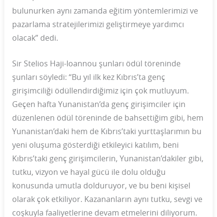
bulunurken aynı zamanda eğitim yöntemlerimizi ve
pazarlama stratejilerimizi geliştirmeye yardımcı
olacak” dedi.
Sir Stelios Haji-Ioannou şunları ödül töreninde
şunları söyledi: “Bu yıl ilk kez Kıbrıs’ta genç
girişimciliği ödüllendirdiğimiz için çok mutluyum.
Geçen hafta Yunanistan’da genç girişimciler için
düzenlenen ödül töreninde de bahsettiğim gibi, hem
Yunanistan’daki hem de Kıbrıs’taki yurttaşlarımın bu
yeni oluşuma gösterdiği etkileyici katılım, beni
Kıbrıs’taki genç girişimcilerin, Yunanistan’dakiler gibi,
tutku, vizyon ve hayal gücü ile dolu olduğu
konusunda umutla dolduruyor, ve bu beni kişisel
olarak çok etkiliyor. Kazananların aynı tutku, sevgi ve
coşkuyla faaliyetlerine devam etmelerini diliyorum.