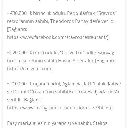
• €30,000’lik birincilik ödülü, Pedoulas’taki “Stavros”
restoranının sahibi, Theodoros Panayides’e verildi.
[Bağlantı:
https://www.facebook.com/stavrosrestaurant/].
• €20,000’lik ikinci ödülü, “Colive Ltd” adlı zeytinyağı
üretim şirketinin sahibi Hasan Siber aldı. [Bağlantı:
https://coliveoil.com].
• €10,000’lik üçüncü ödül, Aglantzia’daki “Luluki Kahve
ve Donut Dükkanı”nın sahibi Eudokia Hadjiadamos’a
verildi. [Bağlantı:
https://www.instagram.com/lulukidonuts/?hl=en].
Easy marka ailesinin yaratıcısı ve sahibi, Stelios