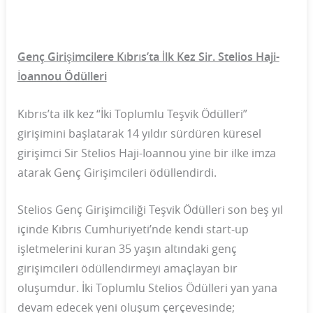
Genç Girişimcilere Kıbrıs’ta İlk Kez Sir. Stelios Haji-
İoannou Ödülleri
Kıbrıs’ta ilk kez “İki Toplumlu Teşvik Ödülleri”
girişimini başlatarak 14 yıldır sürdüren küresel
girişimci Sir Stelios Haji-Ioannou yine bir ilke imza
atarak Genç Girişimcileri ödüllendirdi.
Stelios Genç Girişimciliği Teşvik Ödülleri son beş yıl
içinde Kıbrıs Cumhuriyeti’nde kendi start-up
işletmelerini kuran 35 yaşın altındaki genç
girişimcileri ödüllendirmeyi amaçlayan bir
oluşumdur. İki Toplumlu Stelios Ödülleri yan yana
devam edecek yeni oluşum çerçevesinde;