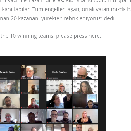
 ihtiyacını en aza indirerek, Kıbrıs’ta iki toplumlu işb
 kanıtladılar. Tüm engelleri aşan, ortak vatanımızda ba
lunan 20 kazananı yürekten tebrik ediyoruz” dedi.
the 10 winning teams, please press here: