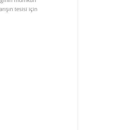
irliğinin mümkün
rışın tesisi için