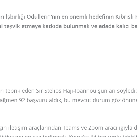
ri İşbirliği Ödülleri’’ ‘nin en önemli hedefinin Kıbrıslı
rini teşvik etmeye katkıda bulunmak ve adada kalıcı b
arı tebrik eden Sir Stelios Haji-Ioannou şunları söyle
rağmen 92 başvuru aldık, bu mevcut durum göz önüne
ağın iletişim araçlarından Teams ve Zoom aracılığıyla d