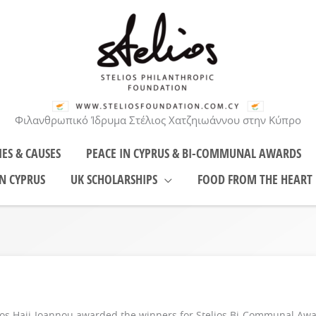
Φιλανθρωπικό Ίδρυμα Στέλιος Χατζηιωάννου στην Κύπρο
IES & CAUSES
PEACE IN CYPRUS & BI-COMMUNAL AWARDS
N CYPRUS
UK SCHOLARSHIPS
FOOD FROM THE HEART
elios Haji-Ioannou awarded the winners for Stelios Bi-Communal Aw