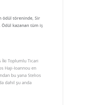
 ödül töreninde, Sir
i. Ödül kazanan tüm iş
s İki Toplumlu Ticari
lios Haji-Ioannou en
lından bu yana Stelios
 da dahil şu anda