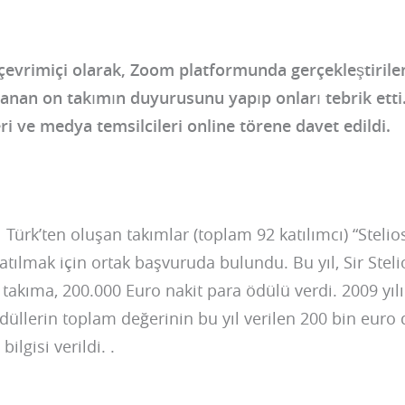
çevrimiçi olarak, Zoom platformunda gerçekleştirilen
zanan on takımın duyurusunu yapıp onları tebrik ett
ri ve medya temsilcileri online törene davet edildi.
ı Türk’ten oluşan takımlar (toplam 92 katılımcı) “Stelio
katılmak için ortak başvuruda bulundu. Bu yıl, Sir Ste
10 takıma, 200.000 Euro nakit para ödülü verdi. 2009 yı
ödüllerin toplam değerinin bu yıl verilen 200 bin euro
ilgisi verildi. .