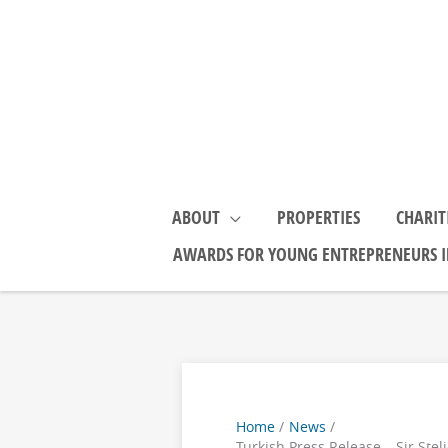
Skip
to
content
ABOUT
PROPERTIES
CHARIT
AWARDS FOR YOUNG ENTREPRENEURS I
Home
News
Turkish Press Release – Sir St