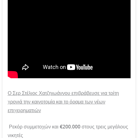
Ο Σερ Στέλιος Χατζηιωάννου επιβράβευσε για τρίτη
χρονιά
την καινοτομία και το όραμα των νέων
επιχειρηματιών
Ρεκόρ συμμετοχών και €200.000 στους τρεις μεγάλους
νικητές