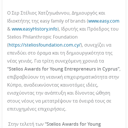
Ο Σερ Στέλιος Χατζηιωάννου, Δημιουργός και
Ιδιοκτήτης της easy family of brands (
www.easy.com
&
www.easyHistory.info
), Ιδρυτής και Πρόεδρος του
Stelios Philanthropic Foundation
(
https://steliosfoundation.com.cy/
), συνεχίζει να
επενδύει στο όραμα και τη δημιουργικότητα της
νέας γενιάς. Για τρίτη συνεχόμενη χρονιά τα
“
Stelios
Awards
for
Young
Entrepreneurs
in
Cyprus
”
,
επιβραβεύουν τη νεανική επιχειρηματικότητα στην
Κύπρο, αναδεικνύοντας καινοτόμες ιδέες,
ενισχύοντας την ανάπτυξη και δίνοντας ώθηση
στους νέους να μετατρέψουν τα όνειρά τους σε
επιτυχημένες επιχειρήσεις.
Στην τελετή των
“Stelios Awards for Young