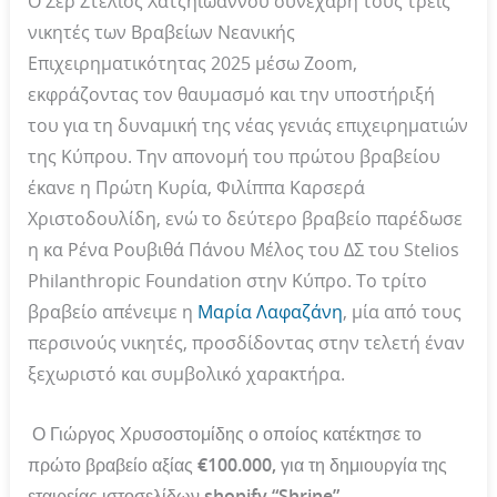
Ο Σερ Στέλιος Χατζηιωάννου συνεχάρη τους τρεις
νικητές των Βραβείων Νεανικής
Επιχειρηματικότητας 2025 μέσω Zoom,
εκφράζοντας τον θαυμασμό και την υποστήριξή
του για τη δυναμική της νέας γενιάς επιχειρηματιών
της Κύπρου. Την απονομή του πρώτου βραβείου
έκανε η Πρώτη Κυρία, Φιλίππα Καρσερά
Χριστοδουλίδη, ενώ το δεύτερο βραβείο παρέδωσε
η κα Ρένα Ρουβιθά Πάνου Μέλος του ΔΣ του Stelios
Philanthropic Foundation στην Κύπρο. Το τρίτο
βραβείο απένειμε η
Μαρία Λαφαζάνη
, μία από τους
περσινούς νικητές, προσδίδοντας στην τελετή έναν
ξεχωριστό και συμβολικό χαρακτήρα.
Ο Γιώργος Χρυσοστομίδης ο οποίος κατέκτησε το
πρώτο βραβείο αξίας €100.000, για τη δημιουργία της
εταιρείας ιστοσελίδων shopify “Shrine”,